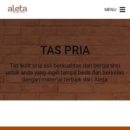
MENU
TAS PRIA
Tas kulit pria asli berkualitas dan bergaransi
untuk anda yang ingin tampil beda dan berkelas
dengan material terbaik dari Aleta.