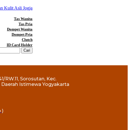
Tas Wanita
Tas Pria
Dompet Wanita
Dompet Pria
Clutch
ID Card Holder
41/RW.11, Sorosutan, Kec.
, Daerah Istimewa Yogyakarta
 )