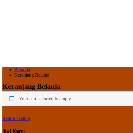
Langsung
ke
konten
Beranda
Keranjang Belanja
Keranjang Belanja
Your cart is currently empty.
Return to shop
Ikut Kami