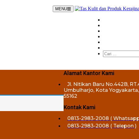
MENU
Cari
untuk:
Alamat Kantor Kami
Jl. Nitikan Baru No.442B, RT.
Umbulharjo, Kota Yogyakarta
55162
Kontak Kami
0813-2983-2008 ( Whatsapp
0813-2983-2008 ( Telepon )