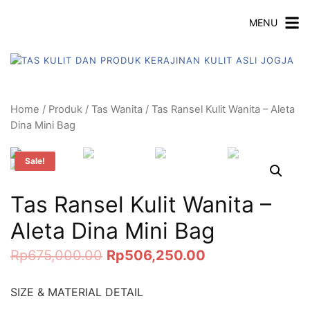
Langsung
MENU
ke
konten
Home
/
Produk
/
Tas Wanita
/ Tas Ransel Kulit Wanita – Aleta
Dina Mini Bag
Sale!
Tas Ransel Kulit Wanita –
Aleta Dina Mini Bag
Rp
675,000.00
Rp
506,250.00
SIZE & MATERIAL DETAIL