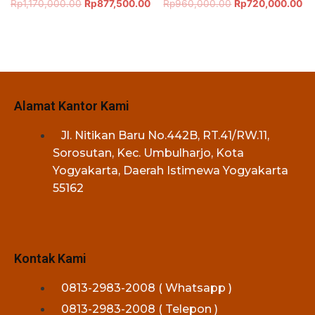
Rp
1,170,000.00
Rp
877,500.00
Rp
960,000.00
Rp
720,000.00
Alamat Kantor Kami
Jl. Nitikan Baru No.442B, RT.41/RW.11,
Sorosutan, Kec. Umbulharjo, Kota
Yogyakarta, Daerah Istimewa Yogyakarta
55162
Kontak Kami
0813-2983-2008 ( Whatsapp )
0813-2983-2008 ( Telepon )