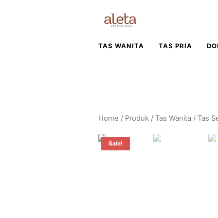
TAS WANITA
TAS PRIA
DO
Home
/
Produk
/
Tas Wanita
/ Tas S
Sale!