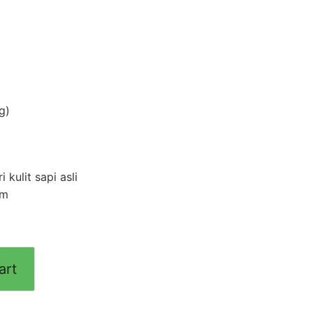
g)
 kulit sapi asli
cm
art