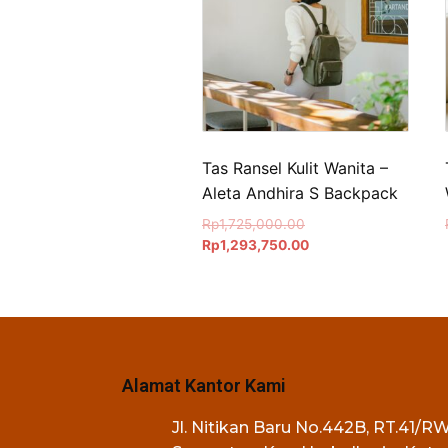
Tas Ransel Kulit Wanita –
Aleta Andhira S Backpack
Rp
1,725,000.00
Rp
1,293,750.00
Alamat Kantor Kami
Jl. Nitikan Baru No.442B, RT.41/RW.