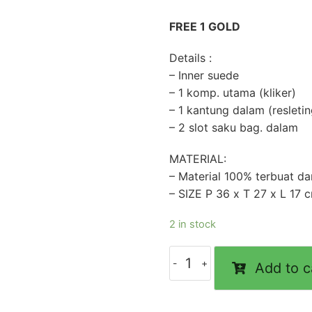
FREE 1 GOLD
Details :
– Inner suede
– 1 komp. utama (kliker)
– 1 kantung dalam (resletin
– 2 slot saku bag. dalam
MATERIAL:
– Material 100% terbuat dari
– SIZE P 36 x T 27 x L 17 
2 in stock
Add to c