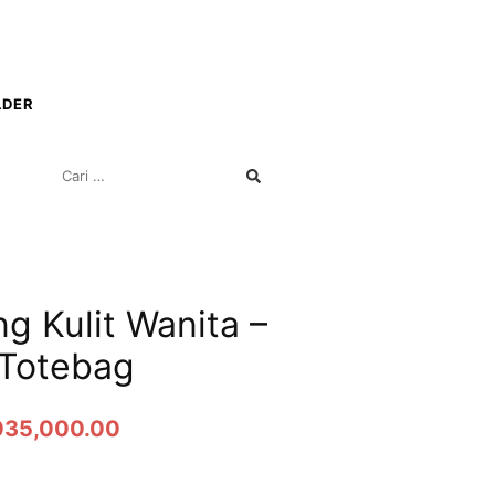
LDER
g Kulit Wanita –
 Totebag
035,000.00