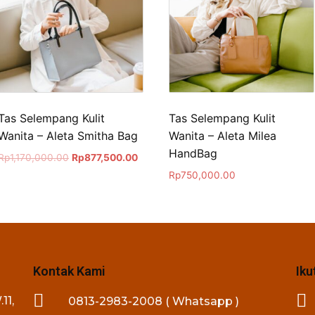
Tas Selempang Kulit
Tas Selempang Kulit
Wanita – Aleta Smitha Bag
Wanita – Aleta Milea
HandBag
Rp
1,170,000.00
Rp
877,500.00
Rp
750,000.00
Kontak Kami
Iku
11,
0813-2983-2008 ( Whatsapp )