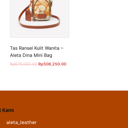
Tas Ransel Kulit Wanita –
Aleta Dina Mini Bag
Rp
675,000.00
Rp
506,250.00
t Kami
aleta_leather