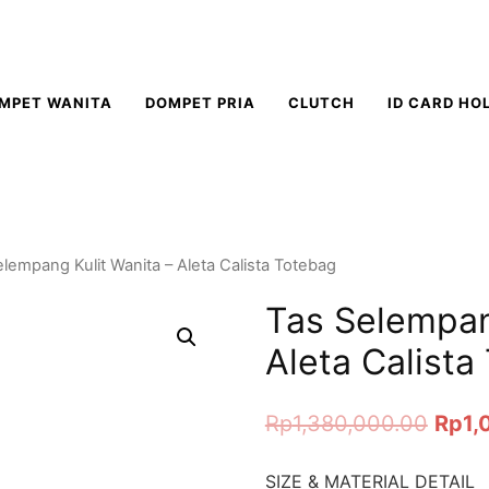
MPET WANITA
DOMPET PRIA
CLUTCH
ID CARD HO
elempang Kulit Wanita – Aleta Calista Totebag
Tas Selempan
Aleta Calista
Rp
1,380,000.00
Rp
1,
SIZE & MATERIAL DETAIL