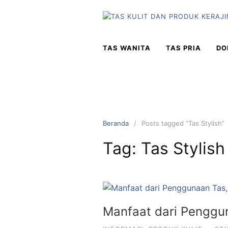
Langsung
ke
konten
TAS WANITA
TAS PRIA
DO
Beranda
Posts tagged “Tas Stylish”
Tag:
Tas Stylish
Manfaat dari Penggun