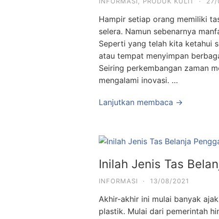
INFORMASI
,
PRODUK KULIT
·
27/
Hampir setiap orang memiliki t
selera. Namun sebenarnya manfaa
Seperti yang telah kita ketahui
atau tempat menyimpan berbag
Seiring perkembangan zaman mode
mengalami inovasi. …
Lanjutkan membaca →
Inilah Jenis Tas Bela
INFORMASI
·
13/08/2021
Akhir-akhir ini mulai banyak a
plastik. Mulai dari pemerintah 