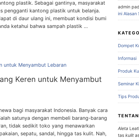
tong plastik. Sebagai gantinya, masyarakat
admin
pa
 pengganti kantong plastik untuk belanja.
ini Alasan
apat di daur ulang ini, membuat kondisi bumi
anda ketahui bahwa sampah plastik …
KATEGO
Dompet Kul
Informasi
Produk Kul
i yang Keren untuk Menyambut
Seminar Ki
Tips Prod
ewa bagi masyarakat Indonesia. Banyak cara
TENTAN
 Salah satunya dengan membeli barang-barang
aran, tidak sedikit toko yang menawarkan
Aleta
Leat
pakaian, sepatu, sandal, hingga tas kulit. Nah,
tas
kulit
as