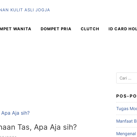
MPET WANITA
DOMPET PRIA
CLUTCH
ID CARD HO
Cari
untuk:
POS-PO
Tugas Mod
Manfaat Bu
aan Tas, Apa Aja sih?
Mengenal 