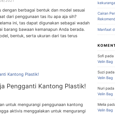
08/2021
kekurang
as dengan berbagai bentuk dan model sesuai
Cairan Pem
t dari penggunaan tas itu apa aja sih?
Rekomend
 selama ini, tas dapat digunakan sebagai wadah
ai barang bawaan kemanapun Anda berada.
Manfaat d
l, bentuk, serta ukuran dari tas terus
KOMENT
Sofi
pada
Velin Bag
Suzi
pad
Velin Bag
nja Pengganti Kantong Plastik!
Nuri
pad
Velin Bag
jakan untuk mengurangi penggunaan kantong
Melia
pad
Velin Bag
hingga aktivis menggalakan untuk mengurangi