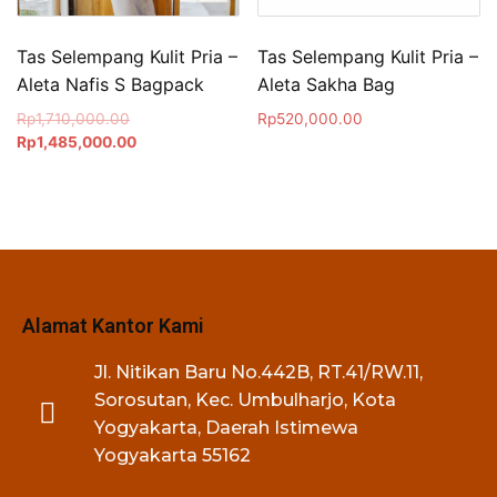
Tas Selempang Kulit Pria –
Tas Selempang Kulit Pria –
Aleta Nafis S Bagpack
Aleta Sakha Bag
Rp
1,710,000.00
Rp
520,000.00
Rp
1,485,000.00
Alamat Kantor Kami
Jl. Nitikan Baru No.442B, RT.41/RW.11,
Sorosutan, Kec. Umbulharjo, Kota
Yogyakarta, Daerah Istimewa
Yogyakarta 55162