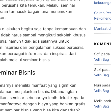
kekurang
 berusaha kita temukan. Melalui seminar
tanyaan termasuk bagaimana menemukan
Cairan Pem
kan.
Rekomend
sa dilakukan begitu saja tanpa kemampuan dan
Manfaat d
 tidak harus sampai mengikuti sekolah khusus
snis, namun tidak ada salahnya untuk
KOMENT
 inspirasi dari pengalaman sukses berbisnis.
an berbagai informasi dan inspirasi dari
Sofi
pada
lah melalui seminar bisnis.
Velin Bag
Suzi
pad
minar Bisnis
Velin Bag
enarnya memiliki manfaat yang signifikan
Nuri
pad
Velin Bag
laman menjalankan bisnis. Dibandingkan
kan, seminar sebenarnya lebih dekat kepada
Melia
pad
h manfaatnya dengan biaya yang bahkan gratis.
Velin Bag
t seminar bisnis yang bisa kita dapatkan?