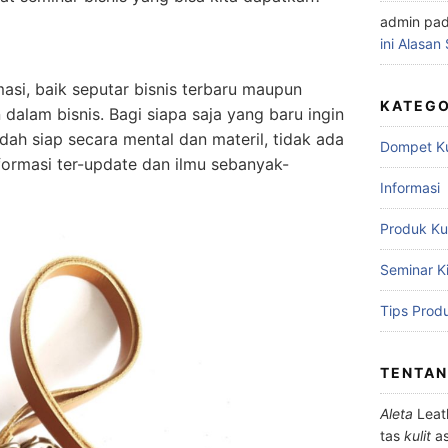
admin
pa
ini Alasan
rmasi, baik seputar bisnis terbaru maupun
KATEGO
 dalam bisnis. Bagi siapa saja yang baru ingin
dah siap secara mental dan materil, tidak ada
Dompet Kul
formasi ter-update dan ilmu sebanyak-
Informasi
Produk Kul
Seminar Ki
Tips Prod
TENTAN
Aleta
Leat
tas
kulit
as