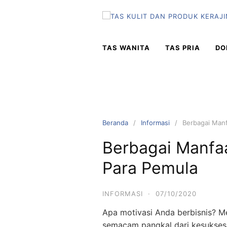
TAS WANITA
TAS PRIA
DO
Beranda
Informasi
Berbagai Manf
Berbagai Manfaa
Para Pemula
INFORMASI
·
07/10/2020
Apa motivasi Anda berbisnis? M
semacam pangkal dari kesuksesa